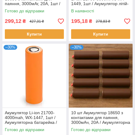
паяння, 3000мАг, 20А, 1шт /
1449, 1шт / Акумулятор літій-
Акумуляторна батарея
іонний
Готово до відправки
В наявності
299,12
195,18
₴
₴
427,31 ₴
278,83 ₴
Купити
Купити
–30%
–30%
Акумулятор Li-ion 21700-
10 шт Акумулятор 18650 з
4000mah, WX-1447, 1шт /
контактами для паяння,
Акумуляторна батарейка /
3000мАч, 20А / Акумуляторна
Акумулятор літій-іонний
батарея / Акумулятор для
Готово до відправки
Готово до відправки
паяння