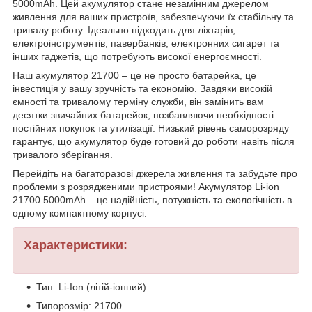
5000mAh. Цей акумулятор стане незамінним джерелом
живлення для ваших пристроїв, забезпечуючи їх стабільну та
тривалу роботу. Ідеально підходить для ліхтарів,
електроінструментів, павербанків, електронних сигарет та
інших гаджетів, що потребують високої енергоємності.
Наш акумулятор 21700 – це не просто батарейка, це
інвестиція у вашу зручність та економію. Завдяки високій
ємності та тривалому терміну служби, він замінить вам
десятки звичайних батарейок, позбавляючи необхідності
постійних покупок та утилізації. Низький рівень саморозряду
гарантує, що акумулятор буде готовий до роботи навіть після
тривалого зберігання.
Перейдіть на багаторазові джерела живлення та забудьте про
проблеми з розрядженими пристроями! Акумулятор Li-ion
21700 5000mAh – це надійність, потужність та екологічність в
одному компактному корпусі.
Характеристики:
Тип: Li-Ion (літій-іонний)
Типорозмір: 21700