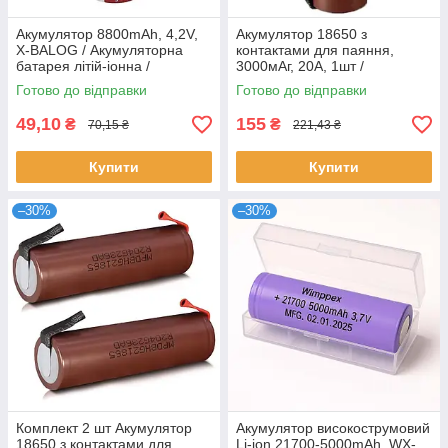
Акумулятор 8800mAh, 4,2V,
Акумулятор 18650 з
X-BALOG / Акумуляторна
контактами для паяння,
батарея літій-іонна /
3000мАг, 20А, 1шт /
Акумулятор 18650
Акумуляторна батарея /
Готово до відправки
Готово до відправки
Акумулятор для паяння
49,10
155
₴
₴
70,15 ₴
221,43 ₴
Купити
Купити
–30%
–30%
Комплект 2 шт Акумулятор
Акумулятор високострумовий
18650 з контактами для
Li-ion 21700-5000mAh, WX-