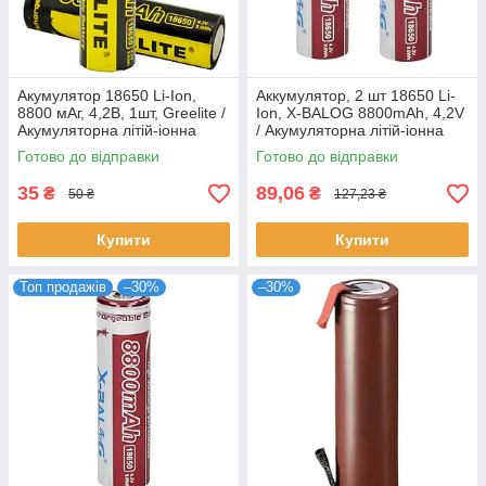
Акумулятор 18650 Li-Ion,
Аккумулятор, 2 шт 18650 Li-
8800 мАг, 4,2В, 1шт, Greelite /
Ion, X-BALOG 8800mAh, 4,2V
Акумуляторна літій-іонна
/ Акумуляторна літій-іонна
батарейка
батарея
Готово до відправки
Готово до відправки
35
89,06
₴
₴
50 ₴
127,23 ₴
Купити
Купити
Топ продажів
–30%
–30%