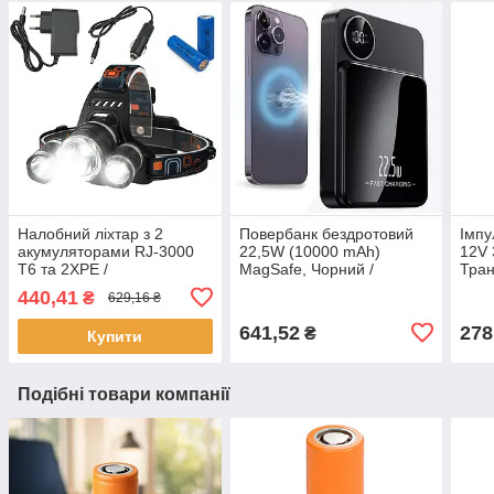
Налобний ліхтар з 2
Повербанк бездротовий
Імпу
акумуляторами RJ-3000
22,5W (10000 mAh)
12V 
Т6 та 2XPE /
MagSafe, Чорний /
Тра
Світлодіодний
Бездротовий павер банк /
світ
440,41
₴
629,16 ₴
акумуляторний ліхтарик
Power bank
Мер
на голову
прис
641,52
278
₴
Купити
Подібні товари компанії