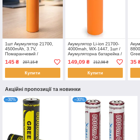
1шт Акумулятор 21700,
Акумулятор Li-ion 21700-
Акум
4500mAh, 3.7V,
4000mah, WX-1447, 1шт /
8800
Помаранчевий /
Акумуляторна батарейка /
Gree
Багаторазовий
Акумулятор літій-іонний
літі
145
149,09
35
₴
₴
207,15 ₴
212,98 ₴
акумулятор літій-іонний /
Акумуляторна батарейка
Купити
Купити
Акційні пропозиції та новинки
–30%
–30%