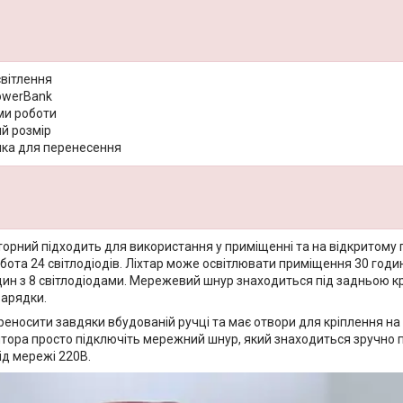
світлення
owerBank
и роботи
й розмір
чка для перенесення
орний підходить для використання у приміщенні та на відкритому по
робота 24 світлодіодів. Ліхтар може освітлювати приміщення 30 годи
дин з 8 світлодіодами. Мережевий шнур знаходиться під задньою к
зарядки.
реносити завдяки вбудованій ручці та має отвори для кріплення на
ятора просто підключіть мережний шнур, який знаходиться зручно
ід мережі 220В.