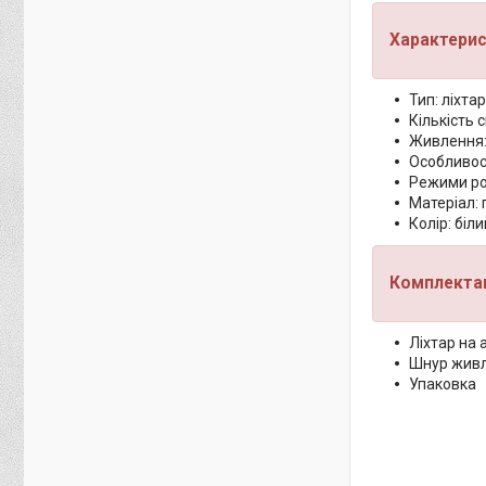
Характерис
Тип: ліхта
Кількість с
Живлення:
Особливос
Режими ро
Матеріал: 
Колір: біли
Комплектац
Ліхтар на 
Шнур живл
Упаковка