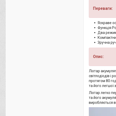
Переваги:
Яскраве о
Функція P
Два режим
Компактни
Зручна ру
Опис:
Ліхтар акумулят
світлодіодів і 
протягом 80 го
та його легшої 
Ліхтар легко пе
та його акумул
виробляється в