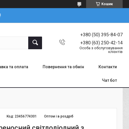
Кошик
!
+380 (50) 395-84-07
+380 (63) 250-42-14
Особа з обслуговування
клієнтів
вка та оплата
Повернення та обмін
Контакти
Чат бот
Код:
23456774301
Оптом і в роздріб
реносний світлодіодний з