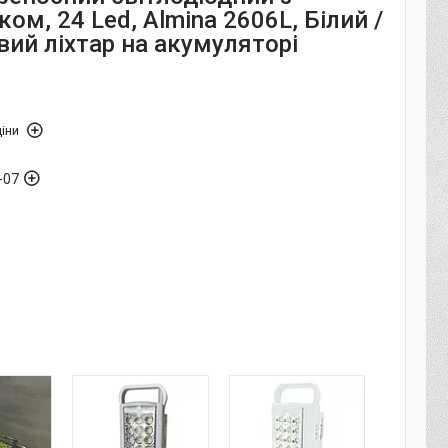
ом, 24 Led, Almina 2606L, Білий /
вий ліхтар на акумуляторі
іни
-07