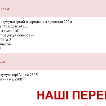
тики:
р акумуляторний із зарядкою від розетки 220 в
вітлодіодів: 24 LED
 від мережі
ті: функція повербанк
боти: 2
пластик
й
ія:
акумуляторі Almina 2606L
ення від 220В