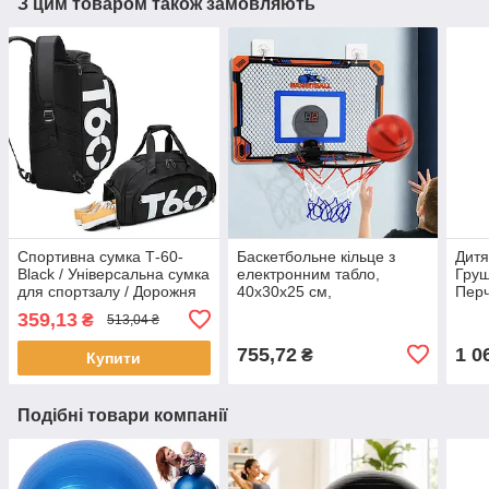
З цим товаром також замовляють
Спортивна сумка Т-60-
Баскетбольне кільце з
Дитя
Black / Універсальна сумка
електронним табло,
Груш
для спортзалу / Дорожня
40х30х25 см,
Перч
сумка / Сумка для спорту
Помаранчевий / Підвісне
груш
359,13
₴
513,04 ₴
кільце баскетбольне
бокс
755,72
1 0
₴
Купити
Подібні товари компанії