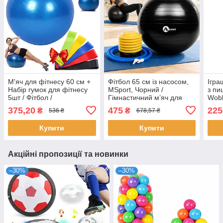
М'яч для фітнесу 60 см +
Фітбол 65 см із насосом,
Ігра
Набір гумок для фітнесу
MSport, Чорний /
з пи
5шт / Фітбол /
Гімнастичний м’яч для
Wobb
Гімнастичний м'яч /
фітнесу, йоги та
М'яч
375,20
475
225
₴
₴
536 ₴
678,57 ₴
Фітнес-м'яч
реабілітації / Гладкий м’яч
для 
з латексу для спорту
Купити
Купити
Акційні пропозиції та новинки
–30%
–30%