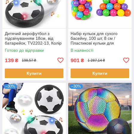
Дитячий аерофутбол з
Набір кульок для сухого
підсвічуванням 18см, від
басейну, 100 шт, 8 см /
батарейок, TV2202-13, Колір
Пластикові кульки для
Рандом / Футбольний
басейну / Кульки для
Готово до відправки
В наявності
аером'яч / М'яч літаючий
дитячого манежу
139
901
₴
₴
198,57 ₴
1 287,14 ₴
Купити
Купити
–30%
–30%