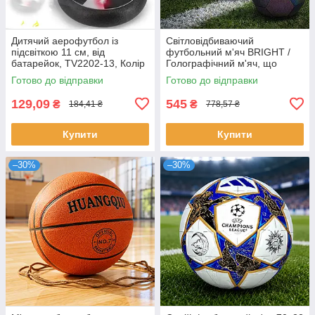
Дитячий аерофутбол із
Світловідбиваючий
підсвіткою 11 см, від
футбольний м'яч BRIGHT /
батарейок, TV2202-13, Колір
Голографічний м'яч, що
Рандом/футбольний
світиться / Тренувальний м'яч
Готово до відправки
Готово до відправки
аером'яч/М'яч льотний
129,09
545
₴
₴
184,41 ₴
778,57 ₴
Купити
Купити
–30%
–30%