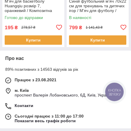
М'яч для баскетболу
Синій футбольний м'яч 70х22
Huangqiu розмір 7,
см для тренувань та дитячих
оранжевий / Композитна
ігор / М'яч для футболу /
шкіра / Спортивне
Спортивний інвентар
Готово до відправки
В наявності
обладнання
195
799
₴
₴
278,57 ₴
1 141,43 ₴
Купити
Купити
Про нас
89% позитивних з 14563 відгуків за рік
Працює з 23.08.2021
м. Київ
КНОПКА
ЗВ'ЯЗКУ
проспект Валерія Лобановського, 6Д, Київ, Україна
Контакти
Сьогодні працює з 11:00 до 17:00
Показати весь графік роботи