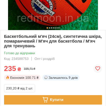
Баскетбольний м'яч (24см), синтетична шкіра,
помаранчевий / М'яч для баскетбола / М'яч
для тренувань
Готово до відправки
Код: 234588753
Опт і роздріб
235
₴
335,71 ₴
Економія
100.71 ₴
Залишилось
9 днів
230,20 ₴
від 2 шт.
Купити