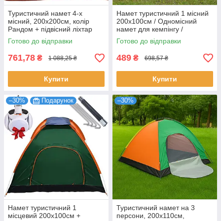
Туристичний намет 4-х
Намет туристичний 1 місний
місний, 200х200см, колір
200х100см / Одномісний
Рандом + підвісний ліхтар
намет для кемпінгу /
для кемпінгу
Водонепроникний тент
Готово до відправки
Готово до відправки
761,78
489
₴
₴
1 088,25 ₴
698,57 ₴
Купити
Купити
–30%
Подарунок
–30%
Намет туристичний 1
Туристичний намет на 3
місцевий 200х100см +
персони, 200х110см,