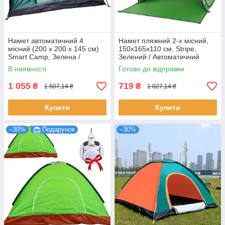
Намет автоматичний 4
Намет пляжний 2-х місний,
місний (200 х 200 х 145 см)
150х165х110 см, Stripe,
Smart Camp, Зелена /
Зелений / Автоматичний
Кемпінговий намет для
намет для кемпінгу
В наявності
Готово до відправки
відпочинку
1 055
719
₴
₴
1 507,14 ₴
1 027,14 ₴
Купити
Купити
–30%
Подарунок
–30%