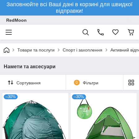
Заповнюйте всі Ваші дані в корзині для швидкої
відправки!
RedMoon
Товари та послуги
Спорт і захоплення
Активний відп
Намети та аксесуари
Сортування
0
Фільтри
–30%
–30%