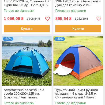
190х120х120см, Оливковий +
190х120х120см, Оливковий +
Туристичний душ Gotel Q16 /
Душ для кемпінгу 20л /
Туристична кабінка душ /
Туристична кабінка душ,
Готово до відправки
Готово до відправки
Кабінка для переодягання
туалет / Кабінка для
переодягання
1 056,05
855,54
₴
₴
1 508,64 ₴
1 222,20 ₴
Купити
Купити
–30%
–30%
Автоматична палатка на 3
Туристичний намет ручного
особи 200x200x125 см,
складання 6 місць, 2*2.5 м,
блакитна / Кемпінгова
Синьо-оранжевий / Намет
палатка / Туристична палатка
для кемпінгу / Намет
Готово до відправки
Готово до відправки
кемпінговий