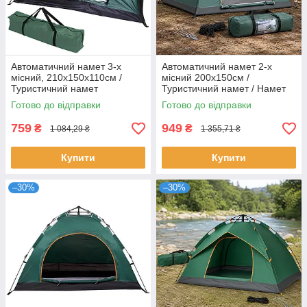
Автоматичний намет 3-х
Автоматичний намет 2-х
місний, 210х150х110см /
місний 200х150см /
Туристичний намет
Туристичний намет / Намет
тримісний / Намет для
для кемпінгу
Готово до відправки
Готово до відправки
кемпінгу
759
949
₴
₴
1 084,29 ₴
1 355,71 ₴
Купити
Купити
–30%
–30%