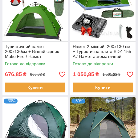
Туристичний намет
Намет 2-місний, 200х130 см
200х130см + Вічний сірник
+ Туристична плита BDZ-155-
Make Fire / Намет
A / Намет автоматичний
автоматичний / 2-місний
двомісний
Готово до відправки
Готово до відправки
намет
676,85
1 050,85
₴
₴
966,93 ₴
1 501,22 ₴
Купити
Купити
–30%
–30%