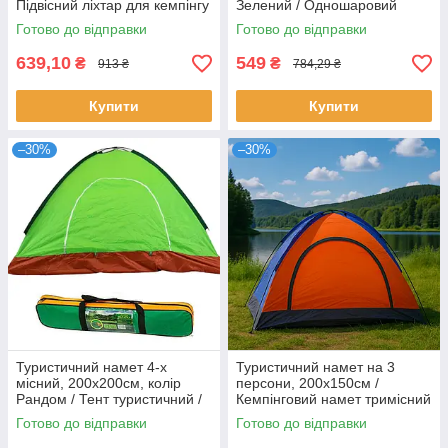
Підвісний ліхтар для кемпінгу
Зелений / Одношаровий
/ Тент для походів
намет тримісний / Намет для
Готово до відправки
Готово до відправки
кемпінгу
639,10
549
₴
₴
913 ₴
784,29 ₴
Купити
Купити
–30%
–30%
Туристичний намет 4-х
Туристичний намет на 3
місний, 200х200см, колір
персони, 200х150см /
Рандом / Тент туристичний /
Кемпінговий намет тримісний
Чотиримісний намет
/ Автоматичний намет для
Готово до відправки
Готово до відправки
кемпінгу