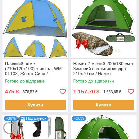
Пляжний намет
Намет 2-місний 200х130 см +
(210х120х100) + чохол, WM-
Зимовий спальник ковдра
0T103, Жовто-Синя /
210х70 см / Намет
Водовідштовхувальний тент
автоматичний двомісний
Готово до відправки
Готово до відправки
для кемпінгу
475
1 157,70
₴
₴
678,57 ₴
1 653,85 ₴
Купити
Купити
–30%
Подарунок
–30%