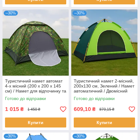
–30%
–30%
Туристичний намет автомат
Туристичний намет 2-місний,
4-х місний (200 х 200 х 145
200х130 см, Зелений / Намет
см) / Намет для відпочинку та
автоматичний / Двомісний
походів
намет
Готово до відправки
Готово до відправки
1 015
609,10
₴
₴
1 450 ₴
870,15 ₴
Купити
Купити
–30%
–30%