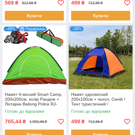
569
499
₴
₴
812,86 ₴
712,86 ₴
Купити
Купити
–30%
Подарунок
–30%
Намет 4-місний Smart Camp,
Намет одномісний
200х200см, колір Рандом +
200х100см + чохол, Синій /
Ліхтарик Bailong Police RJ-
Тент туристичний /
3000
Одномісний намет для
Готово до відправки
Готово до відправки
кемпінгу
765,44
499
₴
₴
1 093,48 ₴
712,86 ₴
Купити
Купити