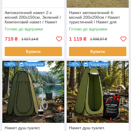
Автоматичний намет 2-х
Намет автоматичний 4-
місний 200х150см, Зелений /
місний 200х200см / Намет
Кемпінговий намет / Намет
туристичний / Намет для
туристичний
кемпінгу
Готово до відправки
Готово до відправки
719
1 119
₴
₴
1 027,14 ₴
1 598,57 ₴
Купити
Купити
–30%
Подарунок
–30%
Подарунок
Намет душ-туалет,
Намет душ-туалет,