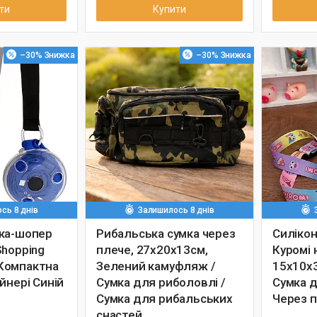
ти
Купити
–30%
–30%
сь 8 днів
Залишилось 8 днів
ка-шопер
Рибальська сумка через
Силікон
Shopping
плече, 27х20х13см,
Куромі 
/ Компактна
Зелений камуфляж /
15х10х3
йнері Синій
Сумка для риболовлі /
Сумка д
Сумка для рибальських
Через 
снастей