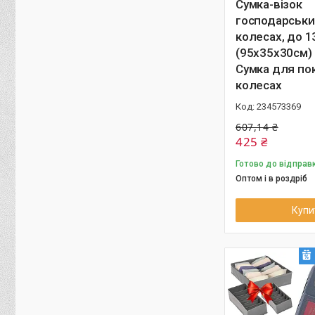
Сумка-візок
господарськи
колесах, до 1
(95х35х30см)
Сумка для по
колесах
234573369
607,14 ₴
425 ₴
Готово до відправ
Оптом і в роздріб
Купи