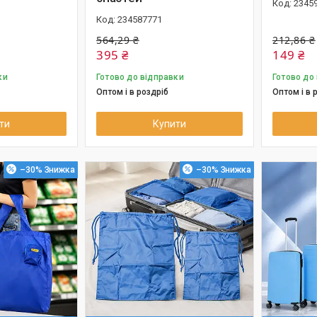
2345
234587771
564,29 ₴
212,86 ₴
395 ₴
149 ₴
ки
Готово до відправки
Готово до
Оптом і в роздріб
Оптом і в 
ти
Купити
–30%
–30%