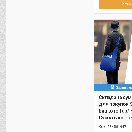
Купи
Залишило
Складана сум
для покупок 
bag to roll up
Сумка в конте
234561947