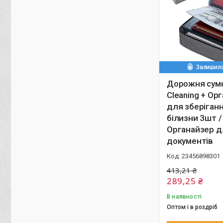
Залишило
Дорожня сум
Cleaning + Ор
для зберіганн
білизни 3шт /
Органайзер д
документів
23456898301
413,21 ₴
289,25 ₴
В наявності
Оптом і в роздріб