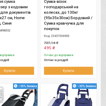
я сумка
Сумка-візок
зер з кодовим
господарський на
 для документів
колесах, до 130кг
х27 см, Home
(95х35х30см) Бордовий /
g, Синя
Сумка кравчучка для
покупок
6898302
23457336903
707,14 ₴
495 ₴
 відправки
Готово до відправки
роздріб
Оптом і в роздріб
Купити
Купити
–30%
–30%