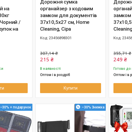
Дорожня сумка
Дорожн
й на
органайзер з кодовим
органай
30кг
замком для документів
замком
 Чорний /
37х10,5х27 см, Home
37х10,5
купок на
Cleaning, Сіра
Cleanin
23456898301
2345
307,14 ₴
355,71 ₴
215 ₴
249 ₴
ки
В наявності
Готово до
Оптом і в роздріб
Оптом і в 
ти
Купити
–30%
–30%