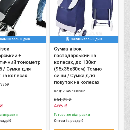
Залишилось 8 днів
Залишилось 8 днів
ізок
Сумка-візок
арський +
господарський на
тичний тонометр
колесах, до 130кг
 / Сумка для
(95х35х30см) Темно-
 на колесах
синій / Сумка для
покупок на колесах
73369
23457336902
664,29 ₴
 ₴
465 ₴
 відправки
Готово до відправки
роздріб
Оптом і в роздріб