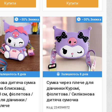
Купити
Купити
–30%
–30%
Залишилось 8 днів
Залишилось 8 днів
ова дитяча сумка
Сумка через плече для
на блискавці,
дівчинки Куромі,
 см, фіолетова /
фіолетова / Силіконова
ля дівчинки /
дитяча сумочка
плече
234594972