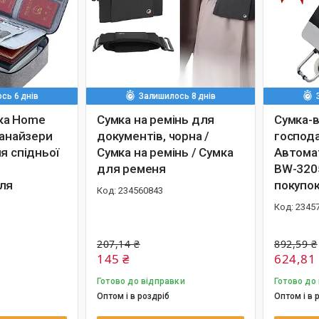
сь 6 днів
Залишилось 8 днів
ка Home
Сумка на ремінь для
Сумка-в
ганайзери
документів, чорна /
господ
я спідньої
Сумка на ремінь / Сумка
Автома
для ременя
BW-3205
ля
покупок
234560843
2345
207,14 ₴
892,59 ₴
145 ₴
624,81
Готово до відправки
Готово до
Оптом і в роздріб
Оптом і в 