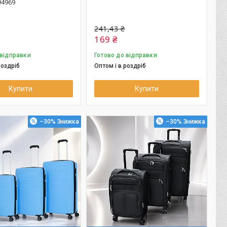
94969
241,43 ₴
169 ₴
 відправки
Готово до відправки
роздріб
Оптом і в роздріб
Купити
Купити
–30%
–30%