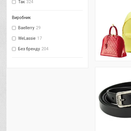
Так
324
Виробник
Baellerry
29
WeLassie
17
Без бренду
204