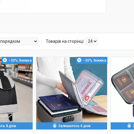
–30%
–30%
сь 8 днів
Залишилось 6 днів