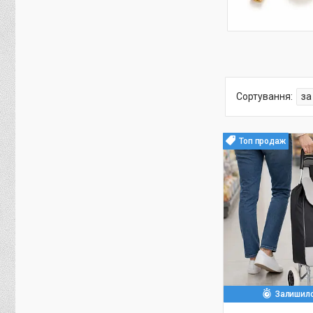
Топ продаж
Залишило